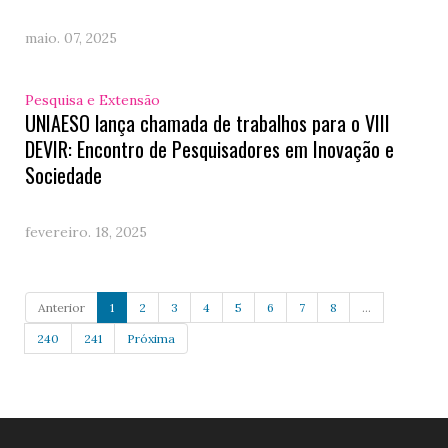
maio. 07, 2025
Pesquisa e Extensão
UNIAESO lança chamada de trabalhos para o VIII
DEVIR: Encontro de Pesquisadores em Inovação e
Sociedade
fevereiro. 18, 2025
Anterior
1
2
3
4
5
6
7
8
...
240
241
Próxima