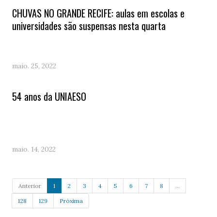
CHUVAS NO GRANDE RECIFE: aulas em escolas e
universidades são suspensas nesta quarta
maio. 25, 2022
54 anos da UNIAESO
maio. 14, 2022
Anterior
1
2
3
4
5
6
7
8
...
128
129
Próxima